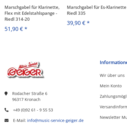
Marschgabel für Klarinette,
Marschgabel für Es-Klarinette
Flex mit Edelstahlspange -
Riedl 335
Riedl 314-20
39,90 €
*
51,90 €
*
Information
Wir über uns
Mein Konto
Rodacher Straße 6
Zahlungsmögl
96317 Kronach
Versandinfor
+49 (0)92 61 - 9 55 53
Newsletter M
E-Mail:
info@music-service-geiger.de