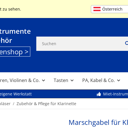
+49 (0) 9261 95553
MO-FR 9:00 bis 13
Österreich
t zu sehen.
strumente
ehör
enshop >
ren, Violinen & Co.
Tasten
PA, Kabel & Co.
eigene Werkstatt
Miet-Instru
bläser
Zubehör & Pflege für Klarinette
Marschgabel für Kl