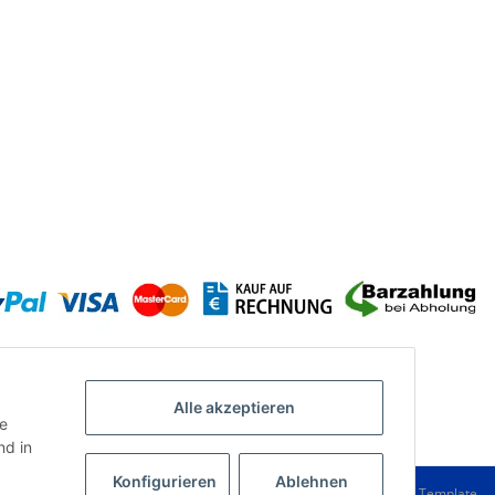
Alle akzeptieren
ie
d in
Konfigurieren
Ablehnen
Powered by
JTL-Shop
|
FIRE JTL-Shop Template