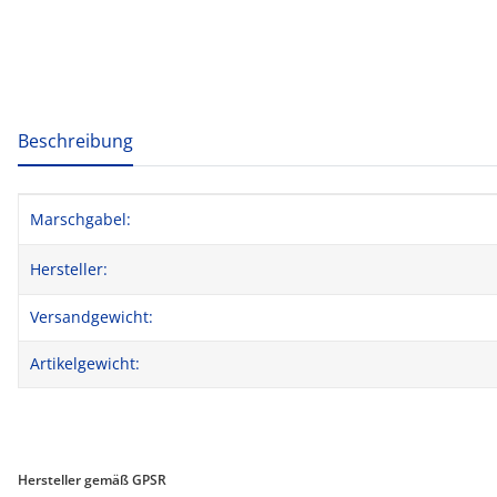
weitere Registerkarten anzeigen
Beschreibung
Produkteigenschaft
Wert
Marschgabel:
Hersteller:
Versandgewicht:
Artikelgewicht:
Hersteller gemäß GPSR