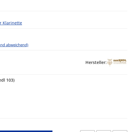
r Klarinette
land abweichend)
Hersteller:
edl 103)