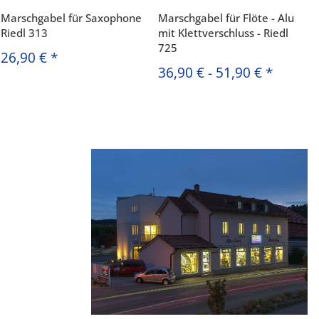
Marschgabel für Saxophone
Marschgabel für Flöte - Alu
Riedl 313
mit Klettverschluss - Riedl
725
26,90 €
*
36,90 €
-
51,90 €
*