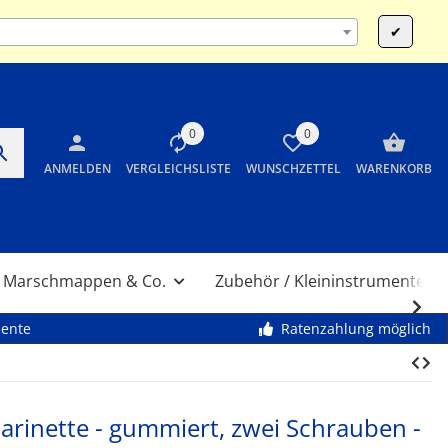
:00 und 14:00 bis 17:30 Uhr SA 10:00 bis 12:00 Uhr
✔
0
0
ANMELDEN
VERGLEICHSLISTE
WUNSCHZETTEL
WARENKORB
Marschmappen & Co.
Zubehör / Kleininstrumente
mente
Ratenzahlung möglich
arinette - gummiert, zwei Schrauben -