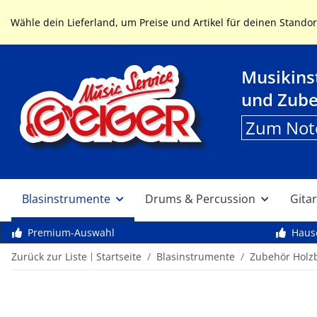
Service & Hilfe
Wähle dein Lieferland, um Preise und Artikel für deinen Standor
Musikin
und Zub
Zum Not
Blasinstrumente
Drums & Percussion
Gitar
Premium-Auswahl
Haus
Zurück zur Liste
Startseite
Blasinstrumente
Zubehör Holz