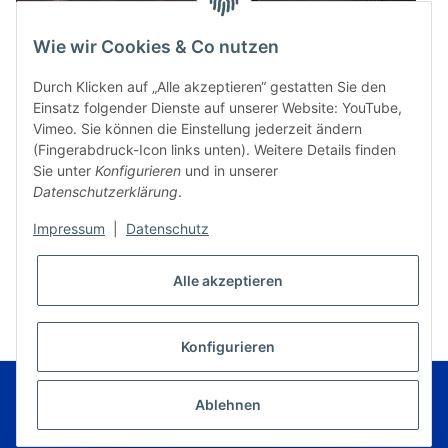
Wie wir Cookies & Co nutzen
Durch Klicken auf „Alle akzeptieren“ gestatten Sie den
Einsatz folgender Dienste auf unserer Website: YouTube,
Vimeo. Sie können die Einstellung jederzeit ändern
(Fingerabdruck-Icon links unten). Weitere Details finden
Sie unter
Konfigurieren
und in unserer
Datenschutzerklärung
.
Impressum
|
Datenschutz
* Alle Preise inkl. gesetzlicher USt., zzgl.
Versand
Alle akzeptieren
VERTRAG WIDERRUFEN
Konfigurieren
© Music Service Geiger e.K. - Kronach - Germany
Powered by
JTL-Shop
|
FIRE JTL-Shop Template
Ablehnen