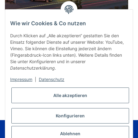
Wie wir Cookies & Co nutzen
Durch Klicken auf „Alle akzeptieren“ gestatten Sie den
Einsatz folgender Dienste auf unserer Website: YouTube,
Vimeo. Sie können die Einstellung jederzeit ändern
(Fingerabdruck-Icon links unten). Weitere Details finden
Sie unter
Konfigurieren
und in unserer
Datenschutzerklärung
.
Impressum
|
Datenschutz
* Alle Preise inkl. gesetzlicher USt., zzgl.
Versand
Alle akzeptieren
VERTRAG WIDERRUFEN
Konfigurieren
© Music Service Geiger e.K. - Kronach - Germany
Powered by
JTL-Shop
|
FIRE JTL-Shop Template
Ablehnen