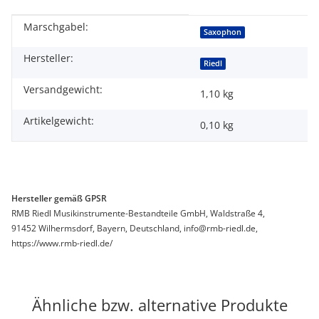
Marschgabel:
Produkteigenschaft
Wert
Saxophon
Hersteller:
Riedl
Versandgewicht:
1,10 kg
Artikelgewicht:
0,10
kg
Hersteller gemäß GPSR
RMB Riedl Musikinstrumente-Bestandteile GmbH, Waldstraße 4,
91452 Wilhermsdorf, Bayern, Deutschland, info@rmb-riedl.de,
https://www.rmb-riedl.de/
Ähnliche bzw. alternative Produkte