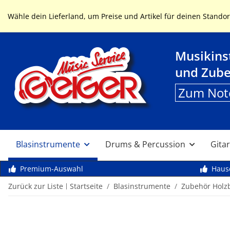
Service & Hilfe
Wähle dein Lieferland, um Preise und Artikel für deinen Standor
Musikin
und Zub
Zum Not
Blasinstrumente
Drums & Percussion
Gitar
Premium-Auswahl
Haus
Zurück zur Liste
Startseite
Blasinstrumente
Zubehör Holz