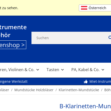
+49 (0) 9261 95553
MO-FR 9:00 bis 13
Österreich
t zu sehen.
strumente
ehör
enshop >
ren, Violinen & Co.
Tasten
PA, Kabel & Co.
eigene Werkstatt
Miet-Instru
bläser
Mundstücke Holzbläser
Klarinetten-Mundstücke
Böh
B-Klarinetten-Mu