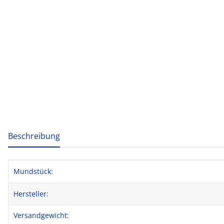
weitere Registerkarten anzeigen
Beschreibung
Produkteigenschaft
Wert
Mundstück:
Hersteller:
Versandgewicht: