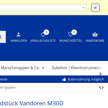
:00 und 14:00 bis 17:30 Uhr SA 10:00 bis 12:00 Uhr
✔
0
0
ANMELDEN
VERGLEICHSLISTE
WUNSCHZETTEL
WARENKORB
Marschmappen & Co.
Zubehör / Kleininstrumente
mente
Ratenzahlung möglich
m-System
ndstück Vandoren M30D