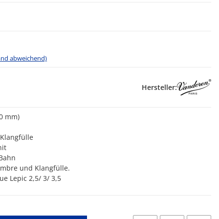
land abweichend)
Hersteller:
00 mm)
Klangfülle
it
-Bahn
imbre und Klangfülle.
e Lepic 2,5/ 3/ 3,5