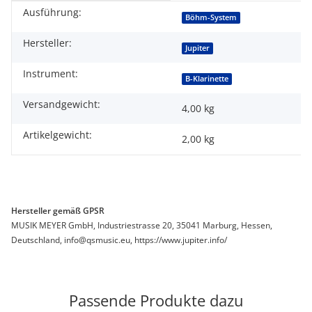
Ausführung:
Produkteigenschaft
Wert
Böhm-System
Hersteller:
Jupiter
Instrument:
B-Klarinette
Versandgewicht:
4,00 kg
Artikelgewicht:
2,00
kg
Hersteller gemäß GPSR
MUSIK MEYER GmbH, Industriestrasse 20, 35041 Marburg, Hessen,
Deutschland, info@qsmusic.eu, https://www.jupiter.info/
Passende Produkte dazu