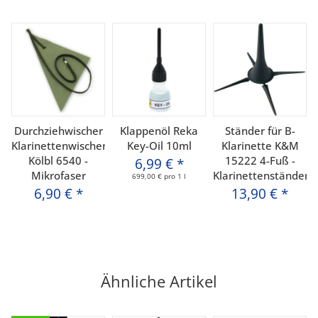
Durchziehwischer
Klappenöl Reka
Ständer für B-
Klarinettenwischer
Key-Oil 10ml
Klarinette K&M
Kölbl 6540 -
15222 4-Fuß -
6,99 €
*
Mikrofaser
Klarinettenständer
699,00 € pro 1 l
6,90 €
*
13,90 €
*
Ähnliche Artikel