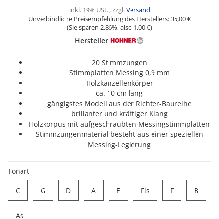
inkl. 19% USt. , zzgl.
Versand
Unverbindliche Preisempfehlung des Herstellers:
35,00 €
(Sie sparen
2.86%
, also
1,00 €
)
Hersteller:
20 Stimmzungen
Stimmplatten Messing 0,9 mm
Holzkanzellenkörper
ca. 10 cm lang
gängigstes Modell aus der Richter-Baureihe
brillanter und kräftiger Klang
Holzkorpus mit aufgeschraubten Messingstimmplatten
Stimmzungenmaterial besteht aus einer speziellen
Messing-Legierung
Tonart
C
G
D
A
E
Fis
F
B
C
G
D
A
E
Fis
F
B
As
As