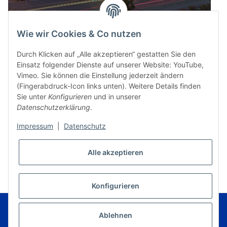
Wie wir Cookies & Co nutzen
Durch Klicken auf „Alle akzeptieren“ gestatten Sie den
Einsatz folgender Dienste auf unserer Website: YouTube,
Vimeo. Sie können die Einstellung jederzeit ändern
(Fingerabdruck-Icon links unten). Weitere Details finden
Sie unter
Konfigurieren
und in unserer
Datenschutzerklärung
.
Impressum
|
Datenschutz
* Alle Preise inkl. gesetzlicher USt., zzgl.
Versand
Alle akzeptieren
VERTRAG WIDERRUFEN
Konfigurieren
© Music Service Geiger e.K. - Kronach - Germany
Powered by
JTL-Shop
|
FIRE JTL-Shop Template
Ablehnen