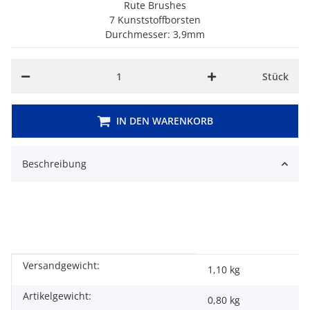
Rute Brushes
7 Kunststoffborsten
Durchmesser: 3,9mm
Stück
IN DEN WARENKORB
Beschreibung
Versandgewicht:
Produkteigenschaft
Wert
1,10 kg
Artikelgewicht:
0,80
kg