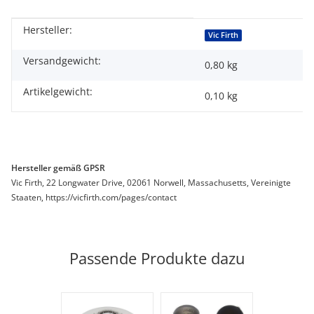
Hersteller:
Produkteigenschaft
Wert
Vic Firth
Versandgewicht:
0,80 kg
Artikelgewicht:
0,10
kg
Hersteller gemäß GPSR
Vic Firth, 22 Longwater Drive, 02061 Norwell, Massachusetts, Vereinigte
Staaten, https://vicfirth.com/pages/contact
Passende Produkte dazu