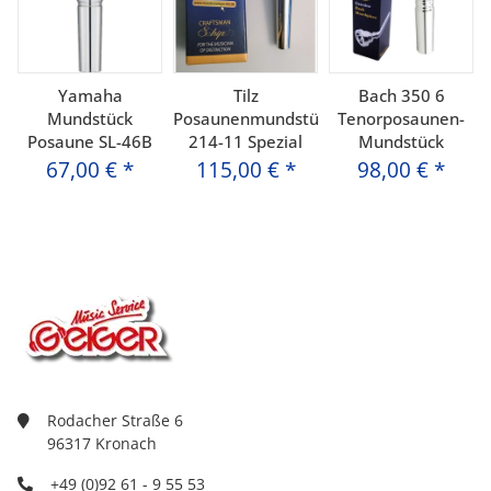
Yamaha
Tilz
Bach 350 6
Mundstück
Posaunenmundstück
Tenorposaunen-
Posaune SL-46B
214-11 Spezial
Mundstück
67,00 €
*
115,00 €
*
98,00 €
*
Rodacher Straße 6
96317 Kronach
+49 (0)92 61 - 9 55 53