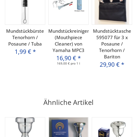
Mundstückbürste
Mundstückreiniger
Mundstücktasche
Tenorhorn /
(Mouthpiece
595077 für 3 x
Posaune / Tuba
Cleaner) von
Posaune /
Yamaha MPC3
Tenorhorn /
1,99 €
*
Bariton
16,90 €
*
29,90 €
*
169,00 € pro 1 l
Ähnliche Artikel