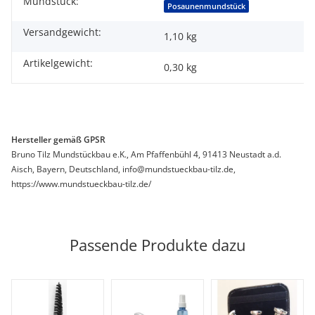
Mundstück:
Produkteigenschaft
Wert
Posaunenmundstück
Versandgewicht:
1,10 kg
Artikelgewicht:
0,30
kg
Hersteller gemäß GPSR
Bruno Tilz Mundstückbau e.K., Am Pfaffenbühl 4, 91413 Neustadt a.d.
Aisch, Bayern, Deutschland, info@mundstueckbau-tilz.de,
https://www.mundstueckbau-tilz.de/
Passende Produkte dazu