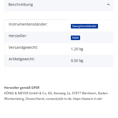
Beschreibung
Instrumentenständer:
Produkteigenschaft
Wert
Saxophonständer
Hersteller:
K&M
Versandgewicht:
1,20 kg
Artikelgewicht:
0,50
kg
Hersteller gemäß GPSR
KÖNIG & MEYER GmbH & Co. KG, Kiesweg 2a, 97877 Wertheim, Baden-
Württemberg, Deutschland, contact(at)k-m.de, https://www.k-m.de/