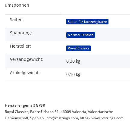
umsponnen
Saiten:
Produkteigenschaft
Wert
Saiten für Konzertgitarre
Spannung:
Normal Tension
Hersteller:
Royal Classics
Versandgewicht:
0,30 kg
Artikelgewicht:
0,10
kg
Hersteller gemäß GPSR
Royal Classics, Padre Urbano 31, 46009 Valencia, Valencianische
Gemeinschaft, Spanien, info@rcstrings.com, https://www.rcstrings.com