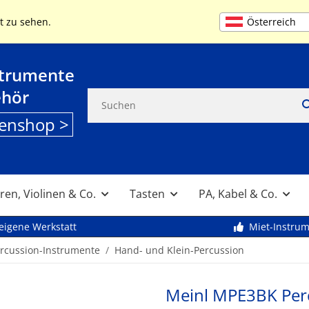
+49 (0) 9261 95553
MO-FR 9:00 bis 13
Österreich
t zu sehen.
strumente
ehör
enshop >
ren, Violinen & Co.
Tasten
PA, Kabel & Co.
eigene Werkstatt
Miet-Instru
ercussion-Instrumente
Hand- und Klein-Percussion
Meinl MPE3BK Per