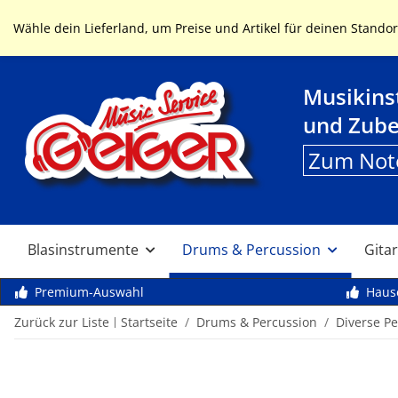
Service & Hilfe
Wähle dein Lieferland, um Preise und Artikel für deinen Standor
Musikin
und Zub
Zum Not
Blasinstrumente
Drums & Percussion
Gitar
Premium-Auswahl
Haus
Zurück zur Liste
Startseite
Drums & Percussion
Diverse P