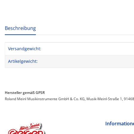
weitere Registerkarten anzeigen
Beschreibung
Produkteigenschaft
Wert
Versandgewicht:
Artikelgewicht:
Hersteller gemäß GPSR
Roland Meinl Musikinstrumente GmbH & Co. KG, Musik-Meinl-Straße 1, 91468 G
Information