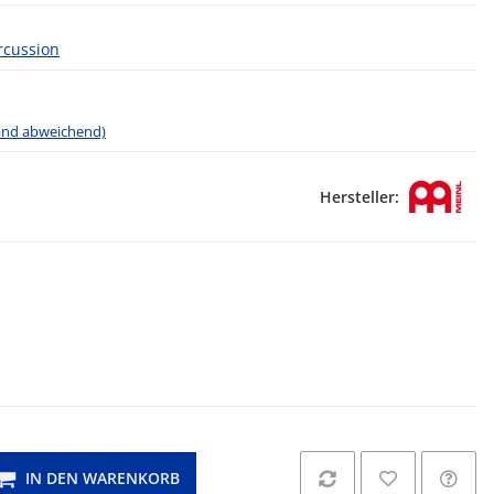
rcussion
land abweichend)
Hersteller:
h
IN DEN WARENKORB