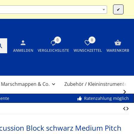
:00 und 14:00 bis 17:30 Uhr SA 10:00 bis 12:00 Uhr
✔
0
0
ANMELDEN
VERGLEICHSLISTE
WUNSCHZETTEL
WARENKORB
Marschmappen & Co.
Zubehör / Kleininstrumente
mente
Ratenzahlung möglich
cussion Block schwarz Medium Pitch