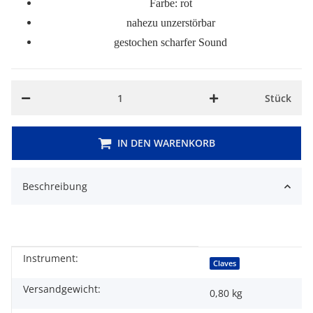
Farbe: rot
nahezu unzerstörbar
gestochen scharfer Sound
Stück
IN DEN WARENKORB
Beschreibung
Instrument:
Produkteigenschaft
Wert
Claves
Versandgewicht:
0,80 kg