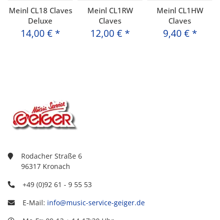
Meinl CL18 Claves
Meinl CL1RW
Meinl CL1HW
Deluxe
Claves
Claves
14,00 €
*
12,00 €
*
9,40 €
*
Rodacher Straße 6
96317 Kronach
+49 (0)92 61 - 9 55 53
E-Mail:
info@music-service-geiger.de