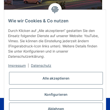
Wie wir Cookies & Co nutzen
Durch Klicken auf „Alle akzeptieren“ gestatten Sie den
Einsatz folgender Dienste auf unserer Website: YouTube,
Vimeo. Sie können die Einstellung jederzeit ändern
(Fingerabdruck-Icon links unten). Weitere Details finden
Sie unter
Konfigurieren
und in unserer
Datenschutzerklärung
.
Impressum
|
Datenschutz
* Alle Preise inkl. gesetzlicher USt., zzgl.
Versand
Alle akzeptieren
VERTRAG WIDERRUFEN
Konfigurieren
© Music Service Geiger e.K. - Kronach - Germany
Powered by
JTL-Shop
|
FIRE JTL-Shop Template
Ablehnen