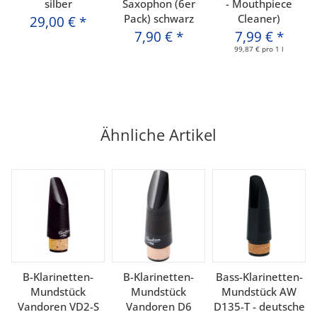
silber
Saxophon (6er
- Mouthpiece
Pack) schwarz
Cleaner)
29,00 €
*
7,90 €
*
7,99 €
*
99,87 € pro 1 l
Ähnliche Artikel
B-Klarinetten-
B-Klarinetten-
Bass-Klarinetten-
Mundstück
Mundstück
Mundstück AW
Vandoren VD2-S
Vandoren D6
D135-T - deutsche