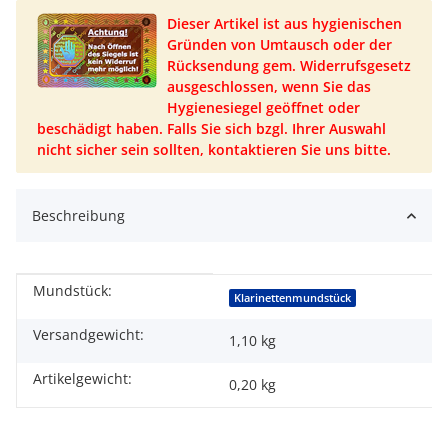
Dieser Artikel ist aus hygienischen
Gründen von Umtausch oder der
Rücksendung gem. Widerrufsgesetz
ausgeschlossen, wenn Sie das
Hygienesiegel geöffnet oder
beschädigt haben. Falls Sie sich bzgl. Ihrer Auswahl
nicht sicher sein sollten, kontaktieren Sie uns bitte.
Beschreibung
Mundstück:
Produkteigenschaft
Wert
Klarinettenmundstück
Versandgewicht:
1,10 kg
Artikelgewicht:
0,20
kg