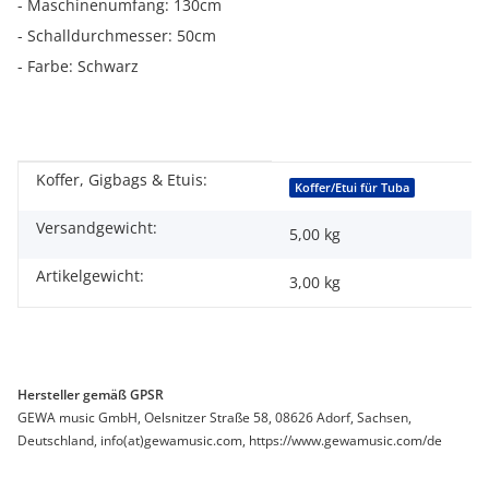
- Maschinenumfang: 130cm
- Schalldurchmesser: 50cm
- Farbe: Schwarz
Koffer, Gigbags & Etuis:
Produkteigenschaft
Wert
Koffer/Etui für Tuba
Versandgewicht:
5,00 kg
Artikelgewicht:
3,00
kg
Hersteller gemäß GPSR
GEWA music GmbH, Oelsnitzer Straße 58, 08626 Adorf, Sachsen,
Deutschland, info(at)gewamusic.com, https://www.gewamusic.com/de