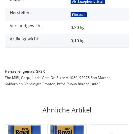
Produkteigenschaft
Wert
Alt-Saxophonblätter
Hersteller:
Fibracell
Versandgewicht:
0,30 kg
Artikelgewicht:
0,10
kg
Hersteller gemäß GPSR
The MIRI, Corp., Linda Vista Dr. Suite A 1080, 92078 San Marcos,
Kalifornien, Vereinigte Staaten, https://www.fibracell.info/
Ähnliche Artikel