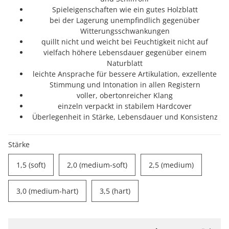
Spieleigenschaften wie ein gutes Holzblatt
bei der Lagerung unempfindlich gegenüber
Witterungsschwankungen
quillt nicht und weicht bei Feuchtigkeit nicht auf
vielfach höhere Lebensdauer gegenüber einem
Naturblatt
leichte Ansprache für bessere Artikulation, exzellente
Stimmung und Intonation in allen Registern
voller, obertonreicher Klang
einzeln verpackt in stabilem Hardcover
Überlegenheit in Stärke, Lebensdauer und Konsistenz
Stärke
1,5 (soft)
2,0 (medium-soft)
2,5 (med
1,5 (soft)
2,0 (medium-soft)
2,5 (medium)
3,0 (medium-hart)
3,5 (hart)
3,0 (medium-hart)
3,5 (hart)