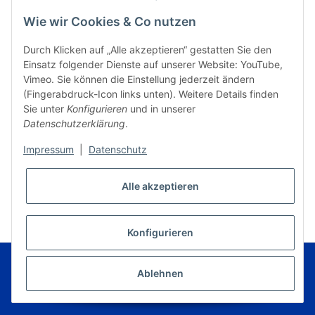
Wie wir Cookies & Co nutzen
Durch Klicken auf „Alle akzeptieren“ gestatten Sie den
Einsatz folgender Dienste auf unserer Website: YouTube,
Vimeo. Sie können die Einstellung jederzeit ändern
(Fingerabdruck-Icon links unten). Weitere Details finden
Sie unter
Konfigurieren
und in unserer
Datenschutzerklärung
.
Impressum
|
Datenschutz
* Alle Preise inkl. gesetzlicher USt., zzgl.
Versand
Alle akzeptieren
VERTRAG WIDERRUFEN
Konfigurieren
© Music Service Geiger e.K. - Kronach - Germany
Powered by
JTL-Shop
|
FIRE JTL-Shop Template
Ablehnen