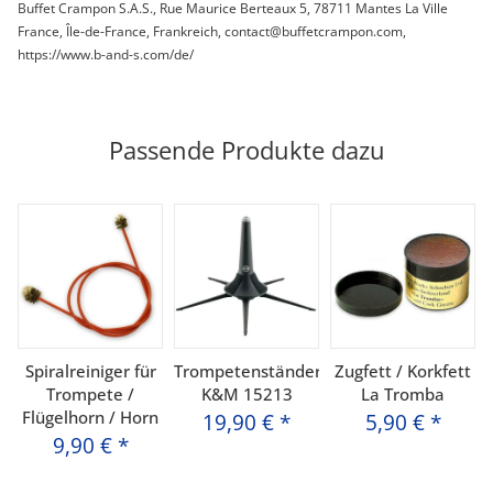
Buffet Crampon S.A.S., Rue Maurice Berteaux 5, 78711 Mantes La Ville
France, Île-de-France, Frankreich, contact@buffetcrampon.com,
https://www.b-and-s.com/de/
Passende Produkte dazu
Spiralreiniger für
Trompetenständer
Zugfett / Korkfett
Trompete /
K&M 15213
La Tromba
Flügelhorn / Horn
19,90 €
*
5,90 €
*
9,90 €
*