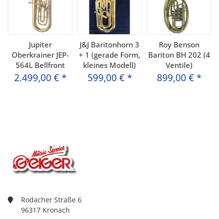
Jupiter
J&J Baritonhorn 3
Roy Benson
Oberkrainer JEP-
+ 1 (gerade Form,
Bariton BH 202 (4
564L Bellfront
kleines Modell)
Ventile)
2.499,00 €
*
599,00 €
*
899,00 €
*
Rodacher Straße 6
96317 Kronach