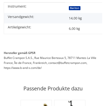
Instrument:
Produkteigenschaft
Wert
Bariton
Versandgewicht:
14,00 kg
Artikelgewicht:
6,00
kg
Hersteller gemäß GPSR
Buffet Crampon S.A.S., Rue Maurice Berteaux 5, 78711 Mantes La Ville
France, Île-de-France, Frankreich, contact@buffetcrampon.com,
https://www.b-and-s.com/de/
Passende Produkte dazu