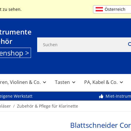
+49 (0) 9261 95553
MO-FR 9:00 bis 13
Österreich
t zu sehen.
strumente
ehör
enshop >
ren, Violinen & Co.
Tasten
PA, Kabel & Co.
eigene Werkstatt
Miet-Instru
bläser
Zubehör & Pflege für Klarinette
Blattschneider Cor