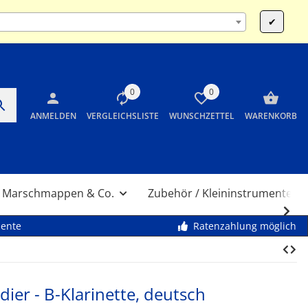
:00 und 14:00 bis 17:30 Uhr SA 10:00 bis 12:00 Uhr
✔
0
0
ANMELDEN
VERGLEICHSLISTE
WUNSCHZETTEL
WARENKORB
Marschmappen & Co.
Zubehör / Kleininstrumente
mente
Ratenzahlung möglich
dier - B-Klarinette, deutsch