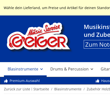
Service & Hilfe
Wähle dein Lieferland, um Preise und Artikel für deinen Standor
Musikin
und Zub
Zum Not
Blasinstrumente
Drums & Percussion
Gitar
Premium-Auswahl
Haus
Zurück zur Liste
Startseite
Blasinstrumente
Zubehör Holz