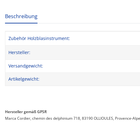
weitere Registerkarten anzeigen
Beschreibung
Produkteigenschaft
Wert
Zubehör Holzblasinstrument:
Hersteller:
Versandgewicht:
Artikelgewicht:
Hersteller gemäß GPSR
Marca Cordier, chemin des delphinium 718, 83190 OLLIOULES, Provence-Alpe