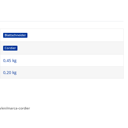
Blattschneider
Cordier
0,45 kg
0,20
kg
m/en/marca-cordier