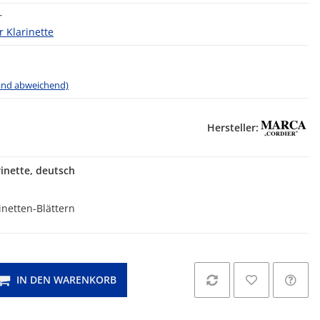
r
r Klarinette
land abweichend)
Hersteller:
rinette, deutsch
netten-Blättern
IN DEN WARENKORB