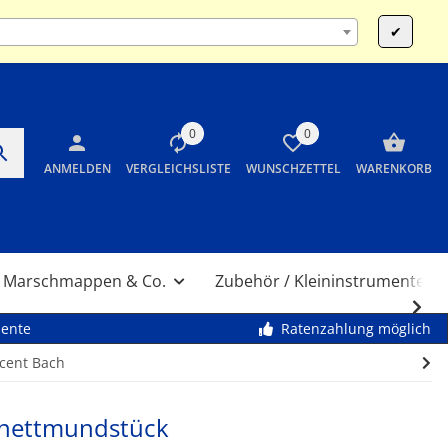
:00 und 14:00 bis 17:30 Uhr SA 10:00 bis 12:00 Uhr
✔
0
0
ANMELDEN
VERGLEICHSLISTE
WUNSCHZETTEL
WARENKORB
Marschmappen & Co.
Zubehör / Kleininstrumente
mente
Ratenzahlung möglich
cent Bach
rnettmundstück