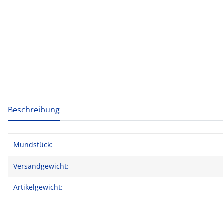
weitere Registerkarten anzeigen
Beschreibung
Produkteigenschaft
Wert
Mundstück:
Versandgewicht:
Artikelgewicht: