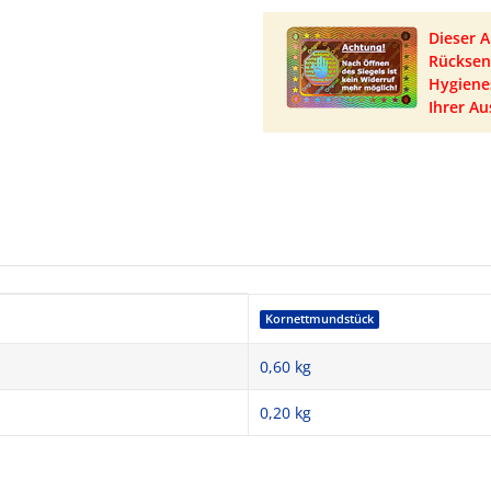
Dieser 
Rücksen
Hygienes
Ihrer Au
Kornettmundstück
0,60 kg
0,20
kg