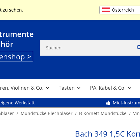
+49 (0) 9261 95553
MO-FR 9:00 bis 13
Österreich
t zu sehen.
strumente
ehör
enshop >
ren, Violinen & Co.
Tasten
PA, Kabel & Co.
eigene Werkstatt
Miet-Instru
hbläser
Mundstücke Blechbläser
B-Kornett-Mundstücke
Vin
Bach 349 1,5C Ko