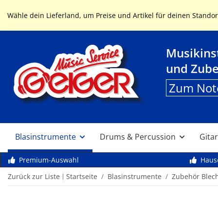
Service & Hilfe
Wähle dein Lieferland, um Preise und Artikel für deinen Standor
Musikin
und Zub
Zum Not
Blasinstrumente
Drums & Percussion
Gitar
Premium-Auswahl
Haus
Zurück zur Liste
Startseite
Blasinstrumente
Zubehör Blec