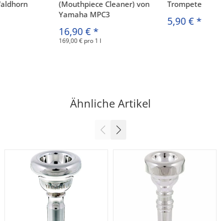
Waldhorn
(Mouthpiece Cleaner) von
Trompete
Yamaha MPC3
5,90 €
*
16,90 €
*
169,00 € pro 1 l
Ähnliche Artikel