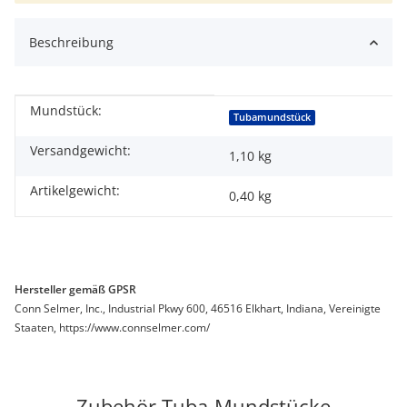
Beschreibung
Mundstück:
Produkteigenschaft
Wert
Tubamundstück
Versandgewicht:
1,10 kg
Artikelgewicht:
0,40
kg
Hersteller gemäß GPSR
Conn Selmer, Inc., Industrial Pkwy 600, 46516 Elkhart, Indiana, Vereinigte
Staaten, https://www.connselmer.com/
Zubehör Tuba-Mundstücke