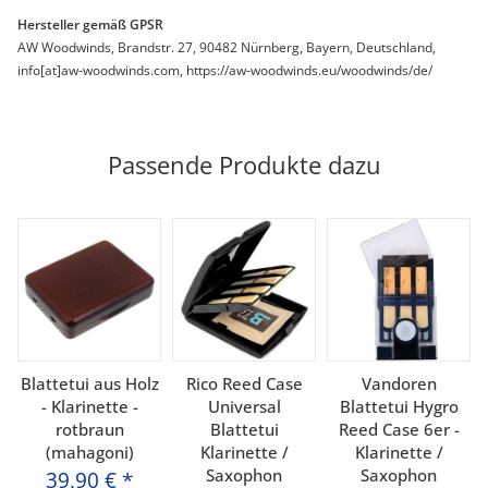
Hersteller gemäß GPSR
AW Woodwinds, Brandstr. 27, 90482 Nürnberg, Bayern, Deutschland,
info[at]aw-woodwinds.com, https://aw-woodwinds.eu/woodwinds/de/
Passende Produkte dazu
Blattetui aus Holz
Rico Reed Case
Vandoren
- Klarinette -
Universal
Blattetui Hygro
rotbraun
Blattetui
Reed Case 6er -
(mahagoni)
Klarinette /
Klarinette /
Saxophon
Saxophon
39,90 €
*