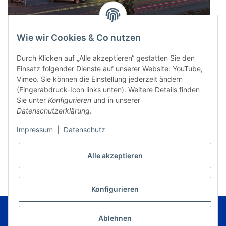
Wie wir Cookies & Co nutzen
Durch Klicken auf „Alle akzeptieren“ gestatten Sie den
Einsatz folgender Dienste auf unserer Website: YouTube,
Vimeo. Sie können die Einstellung jederzeit ändern
(Fingerabdruck-Icon links unten). Weitere Details finden
Sie unter
Konfigurieren
und in unserer
Datenschutzerklärung
.
Impressum
|
Datenschutz
* Alle Preise inkl. gesetzlicher USt., zzgl.
Versand
Alle akzeptieren
VERTRAG WIDERRUFEN
Konfigurieren
© Music Service Geiger e.K. - Kronach - Germany
Powered by
JTL-Shop
|
FIRE JTL-Shop Template
Ablehnen