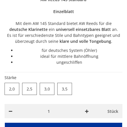
Einzelblatt
Mit dem AW 145 Standard bietet AW Reeds für die
deutsche Klarinette
ein
universell einsetzbares Blatt
an.
Es ist für verschiedenste Stile und Bahntypen geeignet und
überzeugt durch seine
klare und volle Tongebung
.
für deutsches System (Öhler)
ideal für mittlere Bahnöffnung
ungeschliffen
Stärke
2,0
2,5
3,0
3,5
2,0
2,5
3,0
3,5
Stück