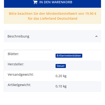
IN DEN WARENKORB
Bitte beachten Sie den Mindestbestellwert von 19,90 €
für das Lieferland Deutschland
Beschreibung
Blätter:
Produkteigenschaft
Wert
B-Klarinettenblätter
Hersteller:
Steuer
Versandgewicht:
0,20 kg
Artikelgewicht:
0,10
kg