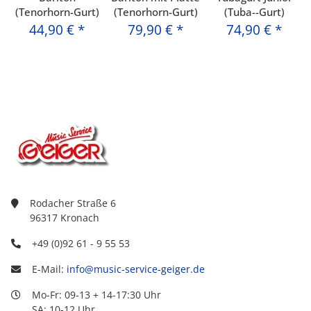
(Tenorhorn-Gurt)
(Tenorhorn-Gurt)
(Tuba--Gurt)
44,90 €
*
79,90 €
*
74,90 €
*
Rodacher Straße 6
96317 Kronach
+49 (0)92 61 - 9 55 53
E-Mail:
info@music-service-geiger.de
Mo-Fr: 09-13 + 14-17:30 Uhr
SA: 10-12 Uhr