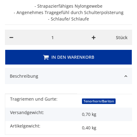
- Strapazierfähiges Nylongewebe
- Angenehmes Tragegefühl durch Schulterpolsterung
- Schlaufe/ Schlaufe
Stück
IN DEN WARENKORB
Beschreibung
Tragriemen und Gurte:
Produkteigenschaft
Wert
Tenorhorn/Bariton
Versandgewicht:
0,70 kg
Artikelgewicht:
0,40
kg