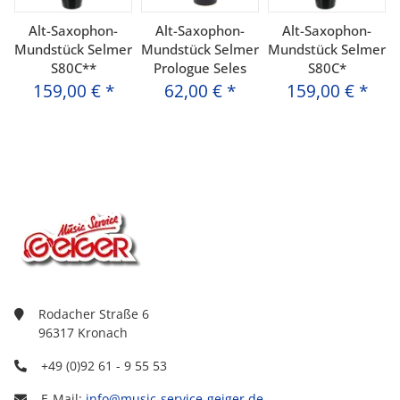
Alt-Saxophon-
Alt-Saxophon-
Alt-Saxophon-
Mundstück Selmer
Mundstück Selmer
Mundstück Selmer
S80C**
Prologue Seles
S80C*
159,00 €
*
62,00 €
*
159,00 €
*
Rodacher Straße 6
96317 Kronach
+49 (0)92 61 - 9 55 53
E-Mail:
info@music-service-geiger.de