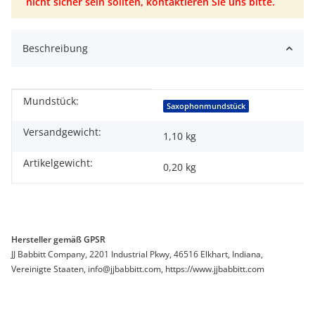
nicht sicher sein sollten, kontaktieren Sie uns bitte.
Beschreibung
Mundstück:
Produkteigenschaft
Wert
Saxophonmundstück
Versandgewicht:
1,10 kg
Artikelgewicht:
0,20
kg
Hersteller gemäß GPSR
JJ Babbitt Company, 2201 Industrial Pkwy, 46516 Elkhart, Indiana,
Vereinigte Staaten, info@jjbabbitt.com, https://www.jjbabbitt.com