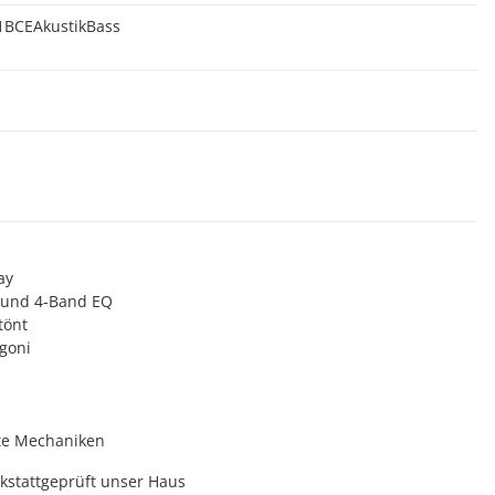
BCEAkustikBass
ay
 und 4-Band EQ
tönt
goni
mte Mechaniken
rkstattgeprüft unser Haus