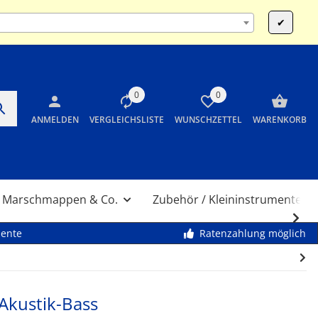
:00 und 14:00 bis 17:30 Uhr SA 10:00 bis 12:00 Uhr
✔
0
0
ANMELDEN
VERGLEICHSLISTE
WUNSCHZETTEL
WARENKORB
Marschmappen & Co.
Zubehör / Kleininstrumente
mente
Ratenzahlung möglich
Akustik-Bass