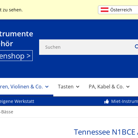
+49 (0) 9261 95553
MO-FR 9:00 bis 13
Österreich
t zu sehen.
strumente
ehör
enshop >
ren, Violinen & Co.
Tasten
PA, Kabel & Co.
eigene Werkstatt
Miet-Instru
k-Bässe
Tennessee N1BCE 