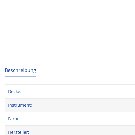
weitere Registerkarten anzeigen
Beschreibung
Produkteigenschaft
Wert
Decke:
Instrument:
Farbe:
Hersteller: