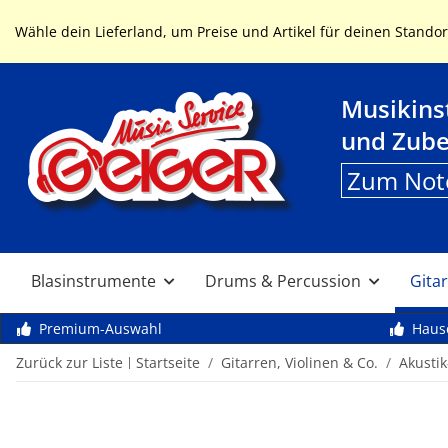
Service & Hilfe
Wähle dein Lieferland, um Preise und Artikel für deinen Standor
Musikin
und Zub
Zum Not
Blasinstrumente
Drums & Percussion
Gitar
Premium-Auswahl
Haus
Zurück zur Liste
Startseite
Gitarren, Violinen & Co.
Akusti