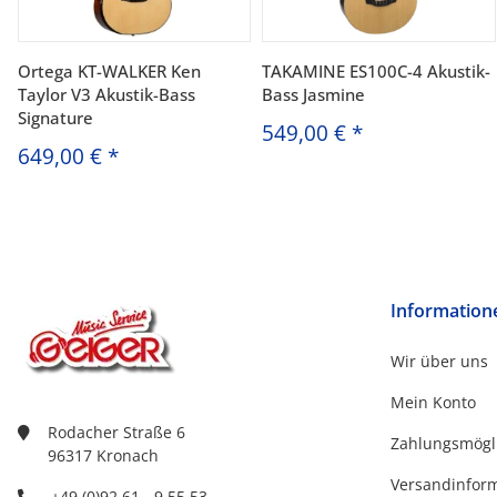
Ortega KT-WALKER Ken
TAKAMINE ES100C-4 Akustik-
Taylor V3 Akustik-Bass
Bass Jasmine
Signature
549,00 €
*
649,00 €
*
Information
Wir über uns
Mein Konto
Rodacher Straße 6
Zahlungsmögl
96317 Kronach
Versandinfor
+49 (0)92 61 - 9 55 53