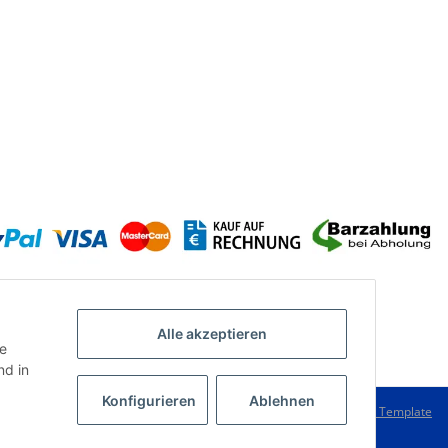
Alle akzeptieren
ie
d in
Konfigurieren
Ablehnen
Powered by
JTL-Shop
|
FIRE JTL-Shop Template