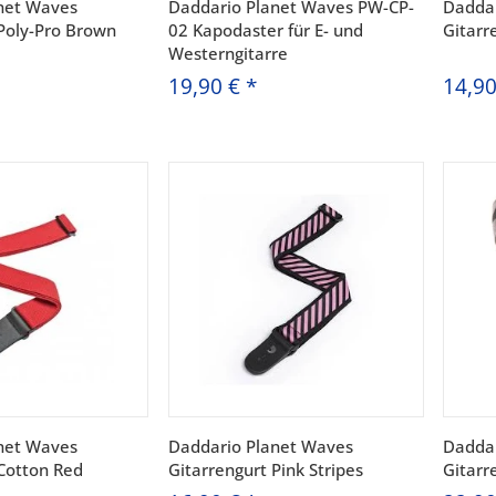
net Waves
Daddario Planet Waves PW-CP-
Daddar
 Poly-Pro Brown
02 Kapodaster für E- und
Gitarr
Westerngitarre
19,90 €
*
14,9
net Waves
Daddario Planet Waves
Daddar
 Cotton Red
Gitarrengurt Pink Stripes
Gitarr