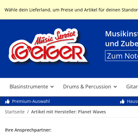
Service & Hilfe
Wähle dein Lieferland, um Preise und Artikel für deinen Standor
Musikin
und Zub
Zum Not
Blasinstrumente
Drums & Percussion
Gitar
Premium-Auswahl
Haus
Startseite
Artikel mit Hersteller: Planet Waves
Ihre Ansprechpartner: