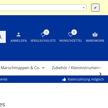
:00 und 14:00 bis 17:30 Uhr SA 10:00 bis 12:00 Uhr
✔
0
0
ANMELDEN
VERGLEICHSLISTE
WUNSCHZETTEL
WARENKORB
Marschmappen & Co.
Zubehör / Kleininstrumente
mente
Ratenzahlung möglich
es