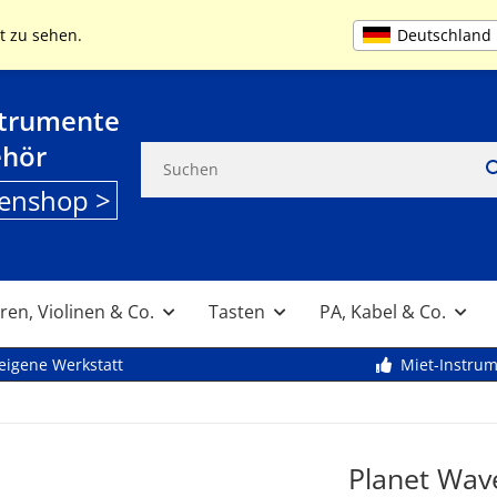
+49 (0) 9261 95553
MO-FR 9:00 bis 13
Deutschland
t zu sehen.
strumente
ehör
enshop >
ren, Violinen & Co.
Tasten
PA, Kabel & Co.
eigene Werkstatt
Miet-Instru
Planet Wav