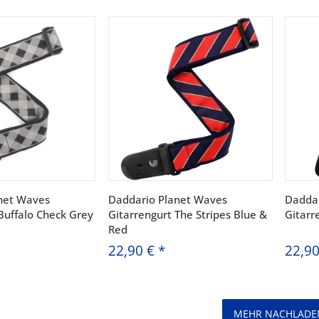
net Waves
Daddario Planet Waves
Daddar
Buffalo Check Grey
Gitarrengurt The Stripes Blue &
Gitarr
Red
22,90 €
*
22,9
MEHR NACHLADE