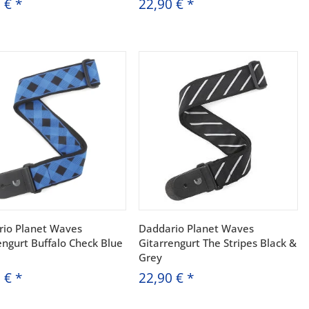
0 €
*
22,90 €
*
io Planet Waves
Daddario Planet Waves
engurt Buffalo Check Blue
Gitarrengurt The Stripes Black &
Grey
0 €
*
22,90 €
*