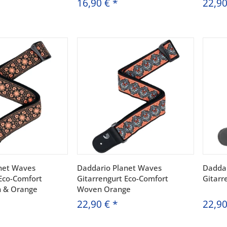
16,90 €
*
22,9
net Waves
Daddario Planet Waves
Daddar
 Eco-Comfort
Gitarrengurt Eco-Comfort
Gitarr
 & Orange
Woven Orange
22,90 €
*
22,9