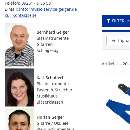
Telefon: 09261 - 9 55 53
E-Mail:
info@music-service-geiger.de
Zur Kontaktseite
FILTER
Bernhard Geiger
Blasinstrumente
Verfügbar
Gitarren
Schlagzeug
Artikel
1
-
20
Kati Schubert
Blasinstrumente
Tasten & Streicher
Musikhaus
Bläserklassen
Florian Geiger
Gitarre / Ukulele
Kleininstrumente u.