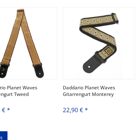
io Planet Waves
Daddario Planet Waves
engurt Tweed
Gitarrengurt Monterey
0 €
*
22,90 €
*
N