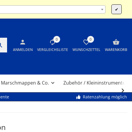
:00 und 14:00 bis 17:30 Uhr SA 10:00 bis 12:00 Uhr
✔
0
0
ANMELDEN
VERGLEICHSLISTE
WUNSCHZETTEL
WARENKORB
Marschmappen & Co.
Zubehör / Kleininstrumente
mente
Ratenzahlung möglich
on