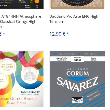
a ATG44NH Atmosphere
Daddario Pro Arte EJ46 High
Classical Strings High
Tension
n
 €
*
12,90 €
*