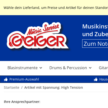
Service & Hilfe
Wähle dein Lieferland, um Preise und Artikel für deinen Standor
Musikin
und Zub
Zum Not
Blasinstrumente
Drums & Percussion
Gitar
Premium-Auswahl
Haus
Startseite
Artikel mit Spannung: High Tension
Ihre Ansprechpartner: