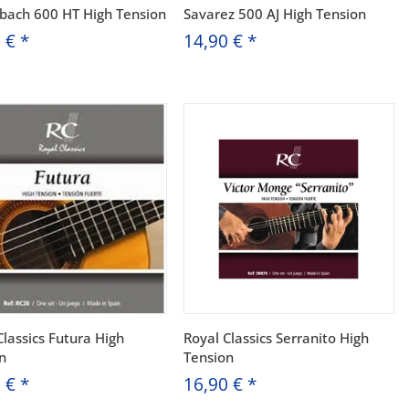
ach 600 HT High Tension
Savarez 500 AJ High Tension
0 €
*
14,90 €
*
Classics Futura High
Royal Classics Serranito High
n
Tension
0 €
*
16,90 €
*