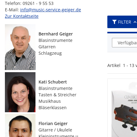
Telefon: 09261 - 9 55 53
E-Mail:
info@music-service-geiger.de
Zur Kontaktseite
FILTER
Bernhard Geiger
Blasinstrumente
Verfügbar
Gitarren
Schlagzeug
Artikel
1
-
13
Kati Schubert
Blasinstrumente
Tasten & Streicher
Musikhaus
Bläserklassen
Florian Geiger
Gitarre / Ukulele
Kleininstrumente u.