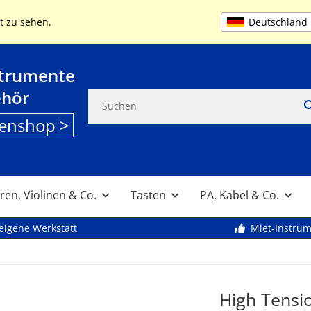
+49 (0) 9261 95553
MO-FR 9:00 bis 13
Deutschland
t zu sehen.
strumente
ehör
enshop >
ren, Violinen & Co.
Tasten
PA, Kabel & Co.
eigene Werkstatt
Miet-Instru
High Tensi