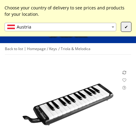
0
Liste ist leer
Choose your country of delivery to see prices and products
for your location.
Austria
✔
Back to list
Homepage
Keys
Triola & Melodica