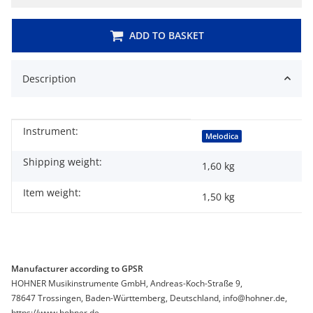
ADD TO BASKET
Description
Instrument:
Item information
Value
Melodica
Shipping weight:
1,60 kg
Item weight:
1,50
kg
Manufacturer according to GPSR
HOHNER Musikinstrumente GmbH, Andreas-Koch-Straße 9,
78647 Trossingen, Baden-Württemberg, Deutschland, info@hohner.de,
https://www.hohner.de