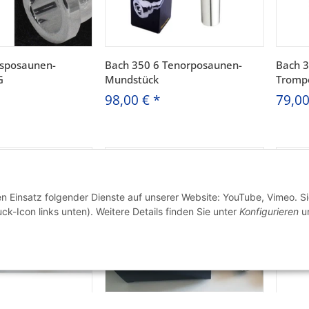
ssposaunen-
Bach 350 6 Tenorposaunen-
Bach 
G
Mundstück
Tromp
98,00 €
*
79,0
en Einsatz folgender Dienste auf unserer Website: YouTube, Vimeo. S
ck-Icon links unten). Weitere Details finden Sie unter
Konfigurieren
un