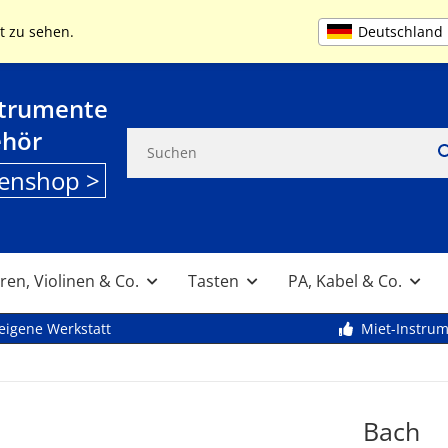
+49 (0) 9261 95553
MO-FR 9:00 bis 13
Deutschland
t zu sehen.
strumente
ehör
enshop >
ren, Violinen & Co.
Tasten
PA, Kabel & Co.
eigene Werkstatt
Miet-Instru
Bach