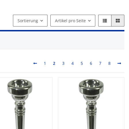
Sortierung
Artikel pro Seite
1
2
3
4
5
6
7
8