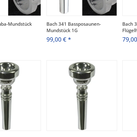
uba-Mundstück
Bach 341 Bassposaunen-
Bach 3
Mundstück 1G
Flüge
99,00 €
*
79,0