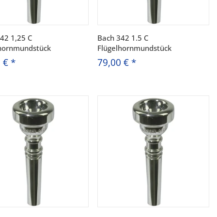
42 1,25 C
Bach 342 1.5 C
lhornmundstück
Flügelhornmundstück
0 €
*
79,00 €
*