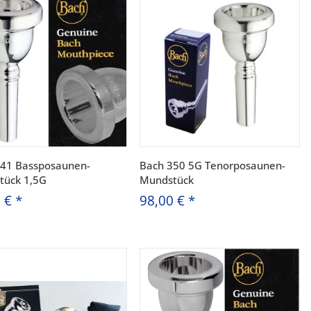
341 Bassposaunen-
Bach 350 5G Tenorposaunen-
tück 1,5G
Mundstück
0 €
*
98,00 €
*