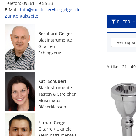
Telefon: 09261 - 9 55 53
E-Mail:
info@music-service-geiger.de
Zur Kontaktseite
FILTER
Bernhard Geiger
Blasinstrumente
Verfügbar
Gitarren
Schlagzeug
Artikel
21
-
40
Kati Schubert
Blasinstrumente
Tasten & Streicher
Musikhaus
Bläserklassen
Florian Geiger
Gitarre / Ukulele
Kleininstrumente u.