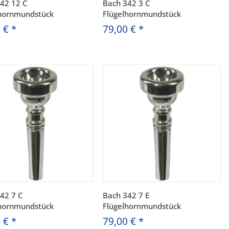
42 12 C
Bach 342 3 C
lhornmundstück
Flügelhornmundstück
0 €
*
79,00 €
*
42 7 C
Bach 342 7 E
lhornmundstück
Flügelhornmundstück
0 €
*
79,00 €
*