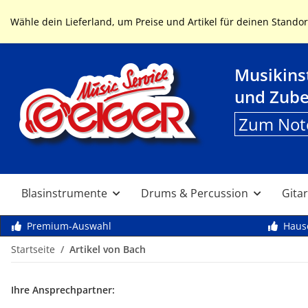
Service & Hilfe
Wähle dein Lieferland, um Preise und Artikel für deinen Standor
Musikin
und Zub
Zum Not
Blasinstrumente
Drums & Percussion
Gitar
Premium-Auswahl
Haus
Startseite
Artikel von Bach
Ihre Ansprechpartner: