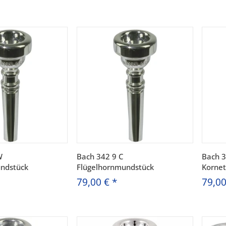
W
Bach 342 9 C
Bach 3
ndstück
Flügelhornmundstück
Korne
79,00 €
*
79,0