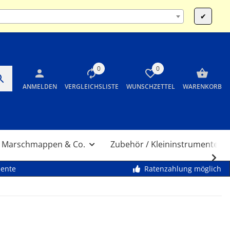
:00 und 14:00 bis 17:30 Uhr SA 10:00 bis 12:00 Uhr
✔
0
0
ANMELDEN
VERGLEICHSLISTE
WUNSCHZETTEL
WARENKORB
Marschmappen & Co.
Zubehör / Kleininstrumente
mente
Ratenzahlung möglich