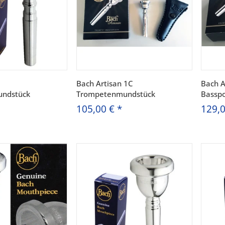
Bach Artisan 1C
Bach A
ndstück
Trompetenmundstück
Bassp
105,00 €
*
129,