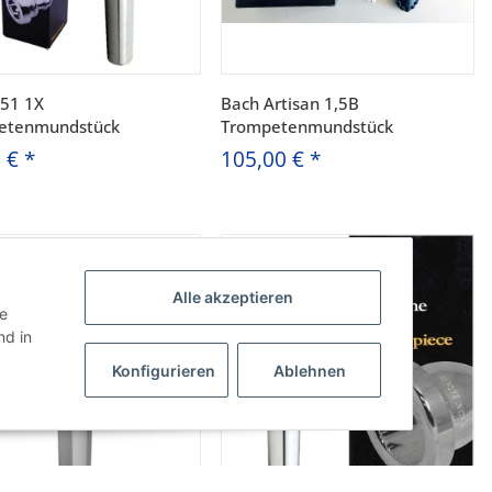
351 1X
Bach Artisan 1,5B
etenmundstück
Trompetenmundstück
0 €
*
105,00 €
*
Alle akzeptieren
ie
d in
Konfigurieren
Ablehnen